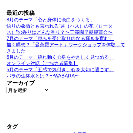
最近の投稿
8月のテーマ「心と身体に余白をつくる」
悟りの象徴とも言われる”蓮（ハス）の花（ロータ
ス）”の香りはどんな香り？〜三溪園早朝観蓮会〜
7月のテーマ「恵みを受け取り内なる輝きを育む」
描く瞑想？「曼荼羅アート」ワークショップを体験して
きました
6月のテーマ「揺れ動く心身をやさしく見つめる」
オンライン対話【ご協力者募集】
5月のテーマ「五感で気付き、心を大切に過ごす」
バラの生体水とは？〜WABARA〜
アーカイブ
タグ