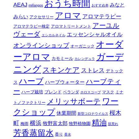
おうち時間
AEAJ
みなと
miñangos
おすすめ本
アロマ
アロマテラピー
みらい
アクセサリー
アーユル
アロマテラピー検定
アロマトリートメント
ヴェーダ
エッセンシャルオイル
エシカルネイル
オーダ
オンラインショップ
オーガニック
ーアロマ
ガーデ
カモミール
カレンデュラ
ニング
スキンケア
ストレス
デトック
ハーブ
ハーブティ
ハーブウォーター
ス
ー
ハーブ栽培
ブレンド
ベランダ
マスク
ミナ
ホロスコープ
ワー
メリッサボーテ
トノファクトリー
クショップ
桜木
休業期間
新型コロナウイルス
精油
町
横浜
牧野富太郎
牧野植物園
梅雨
肌荒れ
芳香蒸留水
香り
香水