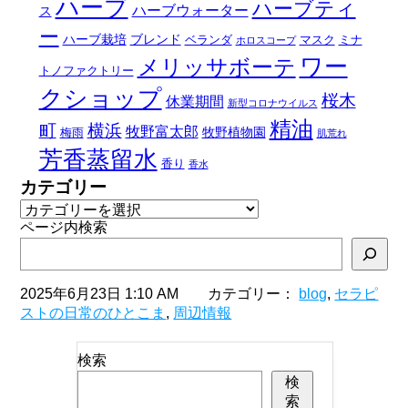
ハーブ
ハーブティ
ハーブウォーター
ス
ー
ハーブ栽培
ブレンド
ベランダ
マスク
ミナ
ホロスコープ
ワー
メリッサボーテ
トノファクトリー
クショップ
桜木
休業期間
新型コロナウイルス
精油
町
横浜
牧野富太郎
牧野植物園
梅雨
肌荒れ
芳香蒸留水
香り
香水
カテゴリー
ページ内検索
2025年6月23日 1:10 AM カテゴリー：
blog
,
セラピ
ストの日常のひとこま
,
周辺情報
検索
検
索