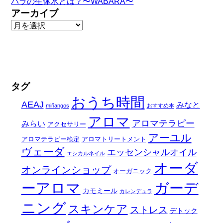
バラの生体水とは？〜WABARA〜
アーカイブ
タグ
おうち時間
AEAJ
みなと
miñangos
おすすめ本
アロマ
アロマテラピー
みらい
アクセサリー
アーユル
アロマテラピー検定
アロマトリートメント
ヴェーダ
エッセンシャルオイル
エシカルネイル
オーダ
オンラインショップ
オーガニック
ーアロマ
ガーデ
カモミール
カレンデュラ
ニング
スキンケア
ストレス
デトック