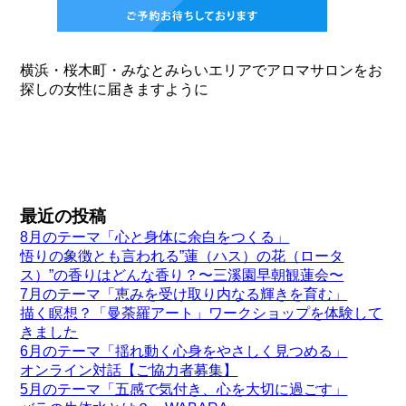
横浜・桜木町・みなとみらいエリアでアロマサロンをお
探しの女性に届きますように
最近の投稿
8月のテーマ「心と身体に余白をつくる」
悟りの象徴とも言われる”蓮（ハス）の花（ロータ
ス）”の香りはどんな香り？〜三溪園早朝観蓮会〜
7月のテーマ「恵みを受け取り内なる輝きを育む」
描く瞑想？「曼荼羅アート」ワークショップを体験して
きました
6月のテーマ「揺れ動く心身をやさしく見つめる」
オンライン対話【ご協力者募集】
5月のテーマ「五感で気付き、心を大切に過ごす」