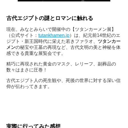
古代エジプトの謎とロマンに触れる
現在、みなとみらいで開催中の【ツタンカーメン展】
（公式サイト：
tutankhamen.jp
）は、紀元前14世紀のエ
ジプト・新王国時代に栄えた若きファラオ、
ツタンカー
メン
の秘宝や王墓の再現など、古代文明の美と神秘を体
感できる貴重な展覧会です。
精巧に再現された黄金のマスク、レリーフ、副葬品の
数々はまさに圧巻！
古代エジプト人の死生観や、死後の世界に対する深い信
仰が伝わってきます。
実際に行ってみた感想