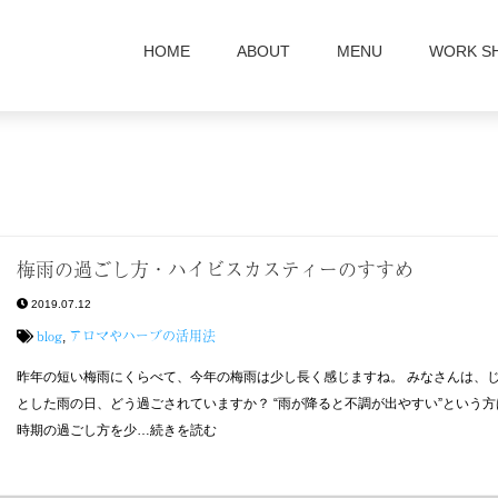
HOME
ABOUT
MENU
WORK S
梅雨の過ごし方・ハイビスカスティーのすすめ
2019.07.12
blog
アロマやハーブの活用法
,
昨年の短い梅雨にくらべて、今年の梅雨は少し長く感じますね。 みなさんは、
とした雨の日、どう過ごされていますか？ “雨が降ると不調が出やすい”という
時期の過ごし方を少…続きを読む