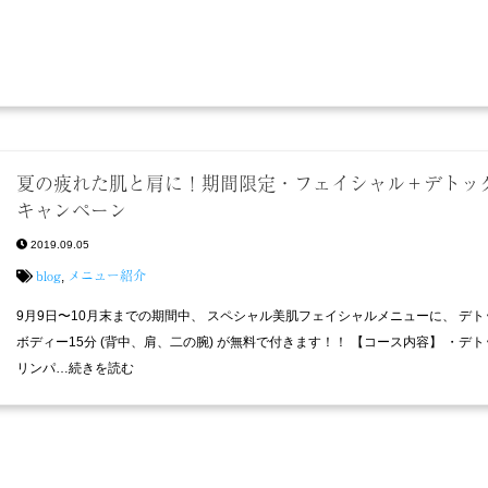
夏の疲れた肌と肩に！期間限定・フェイシャル＋デトッ
キャンペーン
2019.09.05
blog
メニュー紹介
,
9月9日〜10月末までの期間中、 スペシャル美肌フェイシャルメニューに、 デト
ボディー15分 (背中、肩、二の腕) が無料で付きます！！ 【コース内容】 ・デ
リンパ…続きを読む