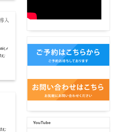
材導入
té(メ
読む
YouTube
を読む