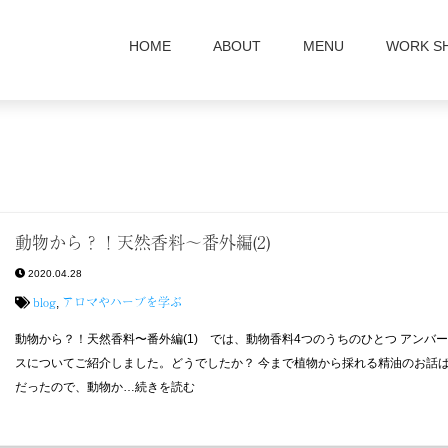
HOME
ABOUT
MENU
WORK S
動物から？！天然香料〜番外編(2)
2020.04.28
blog
アロマやハーブを学ぶ
,
動物から？！天然香料〜番外編(1) では、動物香料4つのうちのひとつ アンバ
スについてご紹介しました。どうでしたか？ 今まで植物から採れる精油のお話
だったので、動物か…続きを読む