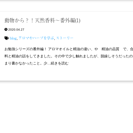
動物から？！天然香料〜番外編(1)
2020.04.27
blog
アロマやハーブを学ぶ
ストーリー
,
,
お勉強シリーズの番外編！ アロマオイルと精油の違い、や 精油の品質 で、
料と精油の話をしてきました。その中で少し触れましたが、脱線しそうだったの
まり書かなかったこと。少…続きを読む