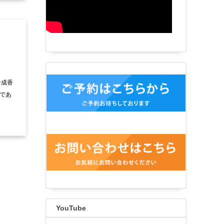
合成香
であ
YouTube