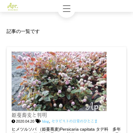
記事の一覧です
姫蔓蕎麦と判明
blog
セラピストの日常のひとこま
,
2020.04.20
ヒメツルソバ （姫蔓蕎麦)Persicaria capitata タデ科 多年