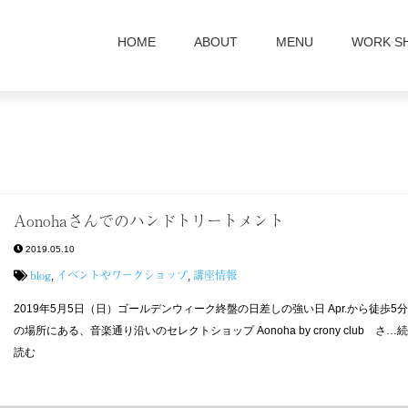
HOME
ABOUT
MENU
WORK S
Aonohaさんでのハンドトリートメント
2019.05.10
blog
イベントやワークショップ
講座情報
,
,
2019年5月5日（日）ゴールデンウィーク終盤の日差しの強い日 Apr.から徒歩5
の場所にある、音楽通り沿いのセレクトショップ Aonoha by crony club さ…
読む