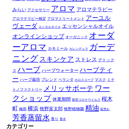
アロマ
アロマテラピー
みらい
アクセサリー
アーユル
アロマテラピー検定
アロマトリートメント
ヴェーダ
エッセンシャルオイル
エシカルネイル
オーダ
オンラインショップ
オーガニック
ーアロマ
ガーデ
カモミール
カレンデュラ
ニング
スキンケア
ストレス
デトック
ハーブ
ハーブティ
ハーブウォーター
ス
ー
ハーブ栽培
ブレンド
ベランダ
マスク
ミナ
ホロスコープ
ワー
メリッサボーテ
トノファクトリー
クショップ
桜木
休業期間
新型コロナウイルス
精油
町
横浜
牧野富太郎
牧野植物園
梅雨
肌荒れ
芳香蒸留水
香り
香水
カテゴリー