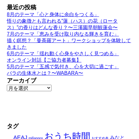
最近の投稿
8月のテーマ「心と身体に余白をつくる」
悟りの象徴とも言われる”蓮（ハス）の花（ロータ
ス）”の香りはどんな香り？〜三溪園早朝観蓮会〜
7月のテーマ「恵みを受け取り内なる輝きを育む」
描く瞑想？「曼荼羅アート」ワークショップを体験して
きました
6月のテーマ「揺れ動く心身をやさしく見つめる」
オンライン対話【ご協力者募集】
5月のテーマ「五感で気付き、心を大切に過ごす」
バラの生体水とは？〜WABARA〜
アーカイブ
タグ
おうち時間
AEAJ
みなと
miñangos
おすすめ本