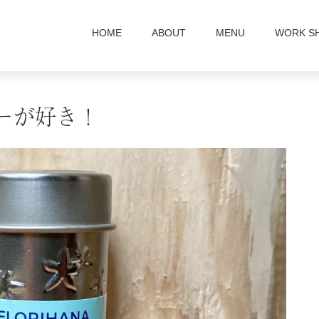
HOME
ABOUT
MENU
WORK S
ーが好き！