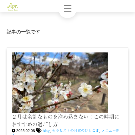
記事の一覧です
２月は余計なものを溜め込まない！この時期に
おすすめの過ごし方
blog
セラピストの日常のひとこま
メニュー紹
,
,
2025.02.08