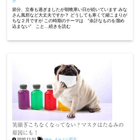
介
節分、立春も過ぎましたが朝晩寒い日が続いています みな
さん風邪など大丈夫ですか？ どうしても寒くて縮こまりが
ちな２月ですが この時期のテーマは ”余計なものを溜め
込まない” こと…続きを読む
笑顔ぎこちなくなってない？マスクはたるみの
原因にも！
blog
メニュー紹介
,
2020.11.01