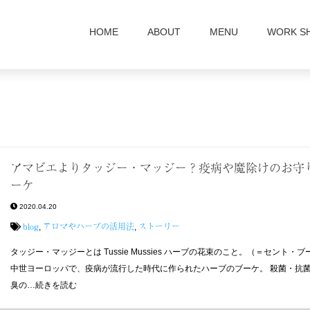
HOME
ABOUT
MENU
WORK S
アマビエよりタッジー・マッジー？疫病や魔除けのお守
ーケ
2020.04.20
blog
アロマやハーブの活用法
ストーリー
,
,
タッジー・マッジーとは Tussie Mussies ハーブの花束のこと。（＝セント・ブ
中世ヨーロッパで、疫病が流行した時代に作られたハーブのブーケ。 殺菌・抗
臭の…続きを読む