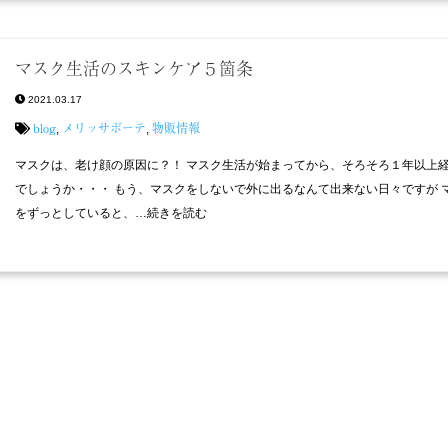
マスク生活のスキンケア５箇条
2021.03.17
blog
メリッサボーテ
物販情報
,
,
マスクは、老け顔の原因に？！ マスク生活が始まってから、そろそろ１年以上
でしょうか・・・ もう、マスクをしないで外に出るなんて出来ない日々ですが 
をずっとしていると、…続きを読む