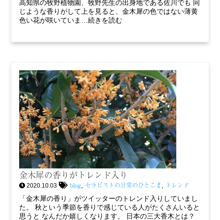
高知県の牧野植物園、牧野先生の出身地である佐川でも 同
じような香りがして上を見ると、金木犀の色ではない薄黄
色い花が咲いていま…続きを読む
金木犀の香りがトレンド入り
blog
セラピストの日常のひとこま
トレンド
,
,
2020.10.03
「金木犀の香り」がツイッターのトレンド入りしていまし
た。 秋という季節を香りで感じている人がたくさんいると
思うと なんだか嬉しくなります。 日本の三大香木とは？