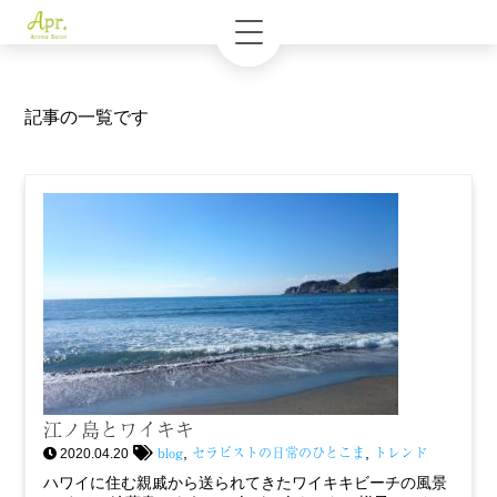
記事の一覧です
江ノ島とワイキキ
blog
セラピストの日常のひとこま
トレンド
,
,
2020.04.20
ハワイに住む親戚から送られてきたワイキキビーチの風景