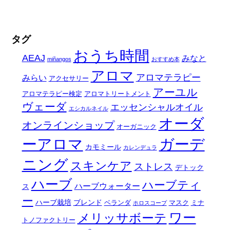
タグ
おうち時間
AEAJ
みなと
miñangos
おすすめ本
アロマ
アロマテラピー
みらい
アクセサリー
アーユル
アロマテラピー検定
アロマトリートメント
ヴェーダ
エッセンシャルオイル
エシカルネイル
オーダ
オンラインショップ
オーガニック
ーアロマ
ガーデ
カモミール
カレンデュラ
ニング
スキンケア
ストレス
デトック
ハーブ
ハーブティ
ハーブウォーター
ス
ー
ハーブ栽培
ブレンド
ベランダ
マスク
ミナ
ホロスコープ
ワー
メリッサボーテ
トノファクトリー