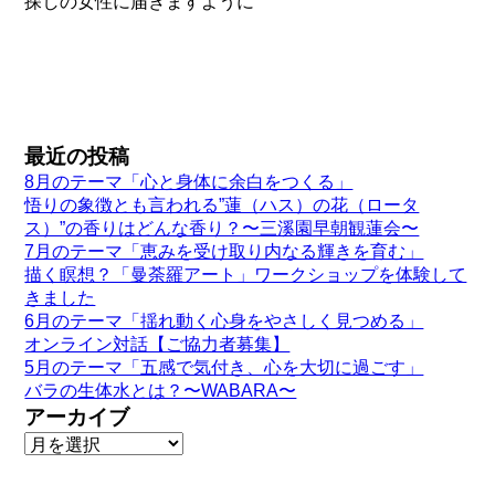
探しの女性に届きますように
最近の投稿
8月のテーマ「心と身体に余白をつくる」
悟りの象徴とも言われる”蓮（ハス）の花（ロータ
ス）”の香りはどんな香り？〜三溪園早朝観蓮会〜
7月のテーマ「恵みを受け取り内なる輝きを育む」
描く瞑想？「曼荼羅アート」ワークショップを体験して
きました
6月のテーマ「揺れ動く心身をやさしく見つめる」
オンライン対話【ご協力者募集】
5月のテーマ「五感で気付き、心を大切に過ごす」
バラの生体水とは？〜WABARA〜
アーカイブ