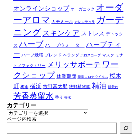
オーダ
オンラインショップ
オーガニック
ーアロマ
ガーデ
カモミール
カレンデュラ
ニング
スキンケア
ストレス
デトック
ハーブ
ハーブティ
ハーブウォーター
ス
ー
ハーブ栽培
ブレンド
ベランダ
マスク
ミナ
ホロスコープ
ワー
メリッサボーテ
トノファクトリー
クショップ
桜木
休業期間
新型コロナウイルス
精油
町
横浜
牧野富太郎
牧野植物園
梅雨
肌荒れ
芳香蒸留水
香り
香水
カテゴリー
ページ内検索