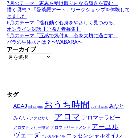
7月のテーマ「恵みを受け取り内なる輝きを育む」
描く瞑想？「曼荼羅アート」ワークショップを体験して
きました
6月のテーマ「揺れ動く心身をやさしく見つめる」
オンライン対話【ご協力者募集】
5月のテーマ「五感で気付き、心を大切に過ごす」
バラの生体水とは？〜WABARA〜
アーカイブ
タグ
おうち時間
AEAJ
みなと
miñangos
おすすめ本
アロマ
アロマテラピー
みらい
アクセサリー
アーユル
アロマテラピー検定
アロマトリートメント
ヴェーダ
エッセンシャルオイル
エシカルネイル