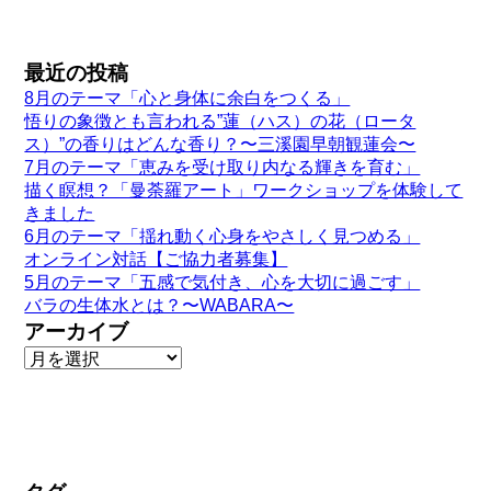
最近の投稿
8月のテーマ「心と身体に余白をつくる」
悟りの象徴とも言われる”蓮（ハス）の花（ロータ
ス）”の香りはどんな香り？〜三溪園早朝観蓮会〜
7月のテーマ「恵みを受け取り内なる輝きを育む」
描く瞑想？「曼荼羅アート」ワークショップを体験して
きました
6月のテーマ「揺れ動く心身をやさしく見つめる」
オンライン対話【ご協力者募集】
5月のテーマ「五感で気付き、心を大切に過ごす」
バラの生体水とは？〜WABARA〜
アーカイブ