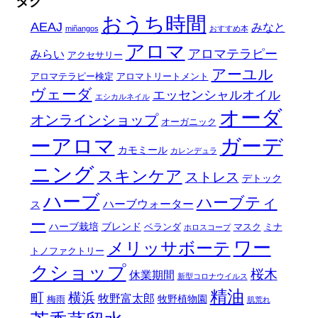
タグ
おうち時間
AEAJ
みなと
miñangos
おすすめ本
アロマ
アロマテラピー
みらい
アクセサリー
アーユル
アロマテラピー検定
アロマトリートメント
ヴェーダ
エッセンシャルオイル
エシカルネイル
オーダ
オンラインショップ
オーガニック
ーアロマ
ガーデ
カモミール
カレンデュラ
ニング
スキンケア
ストレス
デトック
ハーブ
ハーブティ
ハーブウォーター
ス
ー
ハーブ栽培
ブレンド
ベランダ
マスク
ミナ
ホロスコープ
ワー
メリッサボーテ
トノファクトリー
クショップ
桜木
休業期間
新型コロナウイルス
精油
町
横浜
牧野富太郎
牧野植物園
梅雨
肌荒れ