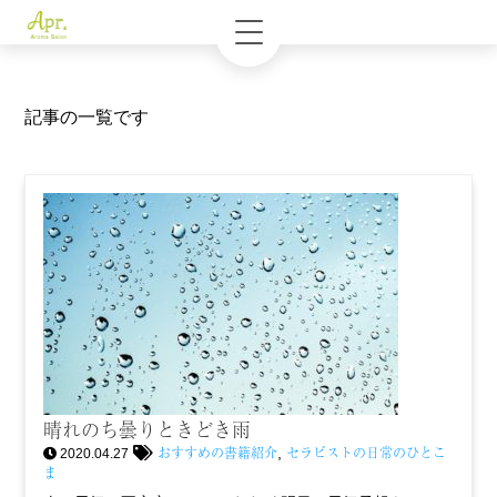
記事の一覧です
晴れのち曇りときどき雨
おすすめの書籍紹介
セラピストの日常のひとこ
,
2020.04.27
ま