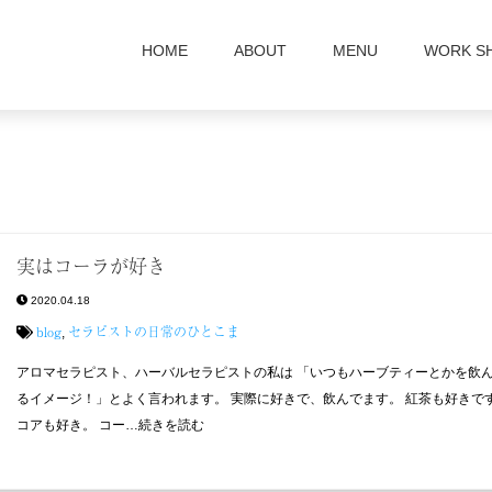
HOME
ABOUT
MENU
WORK S
実はコーラが好き
2020.04.18
blog
セラピストの日常のひとこま
,
アロマセラピスト、ハーバルセラピストの私は 「いつもハーブティーとかを飲
るイメージ！」とよく言われます。 実際に好きで、飲んでます。 紅茶も好きです
コアも好き。 コー…続きを読む