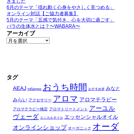
きました
6月のテーマ「揺れ動く心身をやさしく見つめる」
オンライン対話【ご協力者募集】
5月のテーマ「五感で気付き、心を大切に過ごす」
バラの生体水とは？〜WABARA〜
アーカイブ
タグ
おうち時間
AEAJ
みなと
miñangos
おすすめ本
アロマ
アロマテラピー
みらい
アクセサリー
アーユル
アロマテラピー検定
アロマトリートメント
ヴェーダ
エッセンシャルオイル
エシカルネイル
オーダ
オンラインショップ
オーガニック