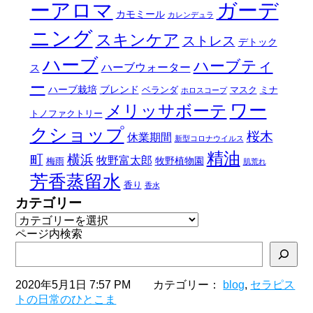
ーアロマ
ガーデ
カモミール
カレンデュラ
ニング
スキンケア
ストレス
デトック
ハーブ
ハーブティ
ハーブウォーター
ス
ー
ハーブ栽培
ブレンド
ベランダ
マスク
ミナ
ホロスコープ
ワー
メリッサボーテ
トノファクトリー
クショップ
桜木
休業期間
新型コロナウイルス
精油
町
横浜
牧野富太郎
牧野植物園
梅雨
肌荒れ
芳香蒸留水
香り
香水
カテゴリー
ページ内検索
2020年5月1日 7:57 PM カテゴリー：
blog
,
セラピス
トの日常のひとこま