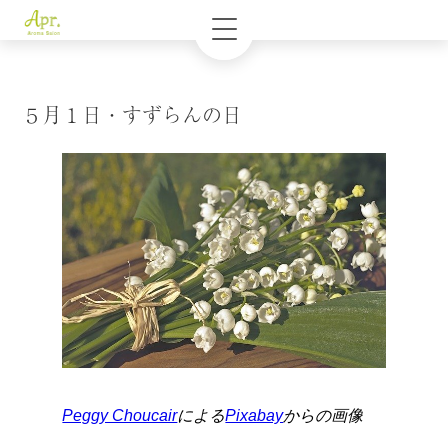
５月１日・すずらんの日
Peggy Choucair
による
Pixabay
からの画像