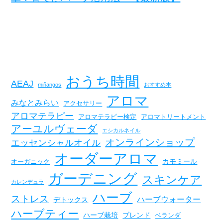
おうち時間
AEAJ
miñangos
おすすめ本
アロマ
みなとみらい
アクセサリー
アロマテラピー
アロマテラピー検定
アロマトリートメント
アーユルヴェーダ
エシカルネイル
オンラインショップ
エッセンシャルオイル
オーダーアロマ
カモミール
オーガニック
ガーデニング
スキンケア
カレンデュラ
ハーブ
ストレス
ハーブウォーター
デトックス
ハーブティー
ハーブ栽培
ブレンド
ベランダ