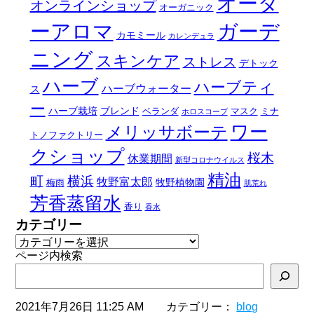
オーダ
オンラインショップ
オーガニック
ーアロマ
ガーデ
カモミール
カレンデュラ
ニング
スキンケア
ストレス
デトック
ハーブ
ハーブティ
ハーブウォーター
ス
ー
ハーブ栽培
ブレンド
ベランダ
マスク
ミナ
ホロスコープ
ワー
メリッサボーテ
トノファクトリー
クショップ
桜木
休業期間
新型コロナウイルス
精油
町
横浜
牧野富太郎
牧野植物園
梅雨
肌荒れ
芳香蒸留水
香り
香水
カテゴリー
ページ内検索
2021年7月26日 11:25 AM カテゴリー：
blog