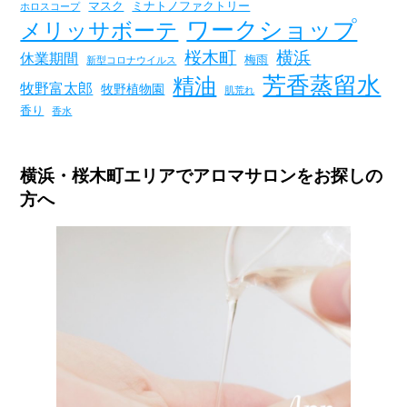
マスク
ミナトノファクトリー
ホロスコープ
ワークショップ
メリッサボーテ
桜木町
横浜
休業期間
梅雨
新型コロナウイルス
芳香蒸留水
精油
牧野富太郎
牧野植物園
肌荒れ
香り
香水
横浜・桜木町エリアでアロマサロンをお探しの
方へ