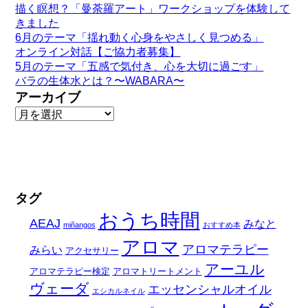
描く瞑想？「曼荼羅アート」ワークショップを体験して
きました
6月のテーマ「揺れ動く心身をやさしく見つめる」
オンライン対話【ご協力者募集】
5月のテーマ「五感で気付き、心を大切に過ごす」
バラの生体水とは？〜WABARA〜
アーカイブ
タグ
おうち時間
AEAJ
みなと
miñangos
おすすめ本
アロマ
アロマテラピー
みらい
アクセサリー
アーユル
アロマテラピー検定
アロマトリートメント
ヴェーダ
エッセンシャルオイル
エシカルネイル