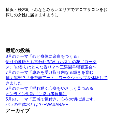
横浜・桜木町・みなとみらいエリアでアロマサロンをお
探しの女性に届きますように
最近の投稿
8月のテーマ「心と身体に余白をつくる」
悟りの象徴とも言われる”蓮（ハス）の花（ロータ
ス）”の香りはどんな香り？〜三溪園早朝観蓮会〜
7月のテーマ「恵みを受け取り内なる輝きを育む」
描く瞑想？「曼荼羅アート」ワークショップを体験して
きました
6月のテーマ「揺れ動く心身をやさしく見つめる」
オンライン対話【ご協力者募集】
5月のテーマ「五感で気付き、心を大切に過ごす」
バラの生体水とは？〜WABARA〜
アーカイブ