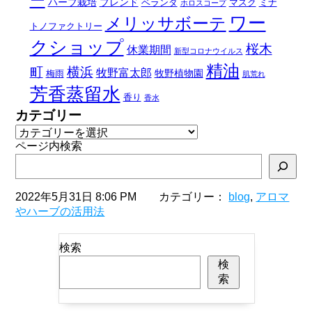
ー
ハーブ栽培
ブレンド
ベランダ
マスク
ミナ
ホロスコープ
ワー
メリッサボーテ
トノファクトリー
クショップ
桜木
休業期間
新型コロナウイルス
精油
町
横浜
牧野富太郎
牧野植物園
梅雨
肌荒れ
芳香蒸留水
香り
香水
カテゴリー
ページ内検索
2022年5月31日 8:06 PM カテゴリー：
blog
,
アロマ
やハーブの活用法
検索
検
索