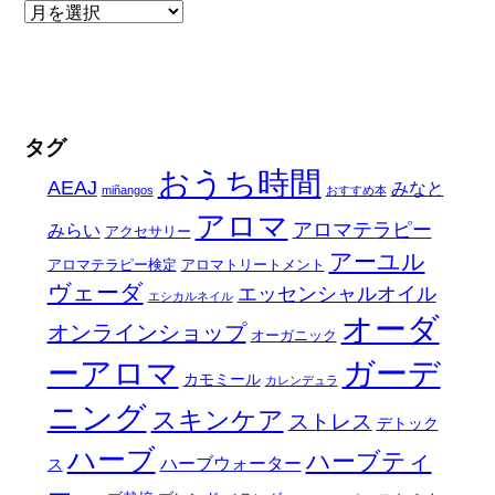
タグ
おうち時間
AEAJ
みなと
miñangos
おすすめ本
アロマ
アロマテラピー
みらい
アクセサリー
アーユル
アロマテラピー検定
アロマトリートメント
ヴェーダ
エッセンシャルオイル
エシカルネイル
オーダ
オンラインショップ
オーガニック
ーアロマ
ガーデ
カモミール
カレンデュラ
ニング
スキンケア
ストレス
デトック
ハーブ
ハーブティ
ハーブウォーター
ス