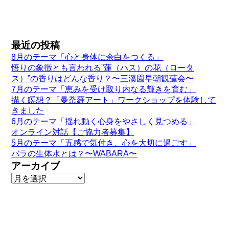
最近の投稿
8月のテーマ「心と身体に余白をつくる」
悟りの象徴とも言われる”蓮（ハス）の花（ロータ
ス）”の香りはどんな香り？〜三溪園早朝観蓮会〜
7月のテーマ「恵みを受け取り内なる輝きを育む」
描く瞑想？「曼荼羅アート」ワークショップを体験して
きました
6月のテーマ「揺れ動く心身をやさしく見つめる」
オンライン対話【ご協力者募集】
5月のテーマ「五感で気付き、心を大切に過ごす」
バラの生体水とは？〜WABARA〜
アーカイブ