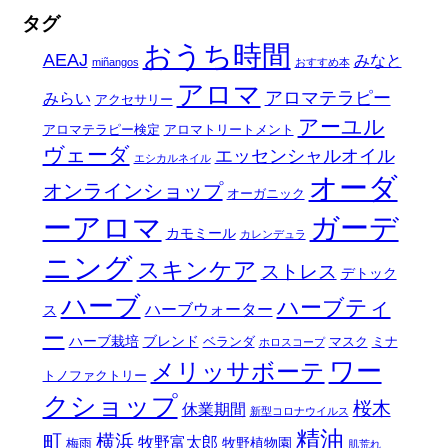
タグ
おうち時間
AEAJ
みなと
miñangos
おすすめ本
アロマ
アロマテラピー
みらい
アクセサリー
アーユル
アロマテラピー検定
アロマトリートメント
ヴェーダ
エッセンシャルオイル
エシカルネイル
オーダ
オンラインショップ
オーガニック
ーアロマ
ガーデ
カモミール
カレンデュラ
ニング
スキンケア
ストレス
デトック
ハーブ
ハーブティ
ハーブウォーター
ス
ー
ハーブ栽培
ブレンド
ベランダ
マスク
ミナ
ホロスコープ
ワー
メリッサボーテ
トノファクトリー
クショップ
桜木
休業期間
新型コロナウイルス
精油
町
横浜
牧野富太郎
牧野植物園
梅雨
肌荒れ