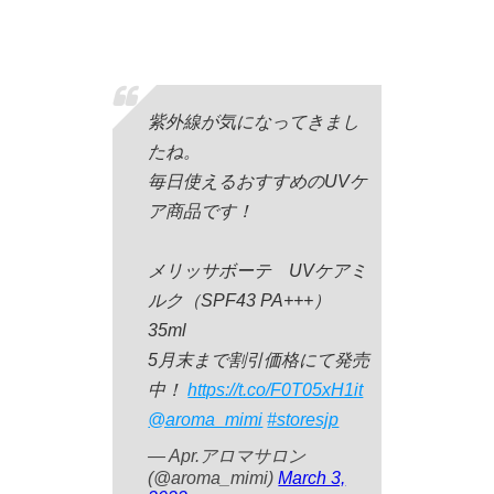
紫外線が気になってきまし
たね。
毎日使えるおすすめのUVケ
ア商品です！
メリッサボーテ UVケアミ
ルク（SPF43 PA+++）
35ml
5月末まで割引価格にて発売
中！
https://t.co/F0T05xH1it
@aroma_mimi
#storesjp
— Apr.アロマサロン
(@aroma_mimi)
March 3,