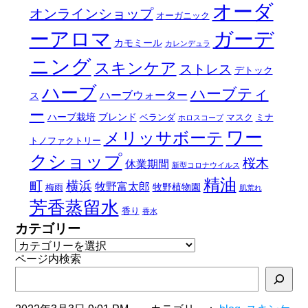
オーダ
オンラインショップ
オーガニック
ーアロマ
ガーデ
カモミール
カレンデュラ
ニング
スキンケア
ストレス
デトック
ハーブ
ハーブティ
ハーブウォーター
ス
ー
ハーブ栽培
ブレンド
ベランダ
マスク
ミナ
ホロスコープ
ワー
メリッサボーテ
トノファクトリー
クショップ
桜木
休業期間
新型コロナウイルス
精油
町
横浜
牧野富太郎
牧野植物園
梅雨
肌荒れ
芳香蒸留水
香り
香水
カテゴリー
ページ内検索