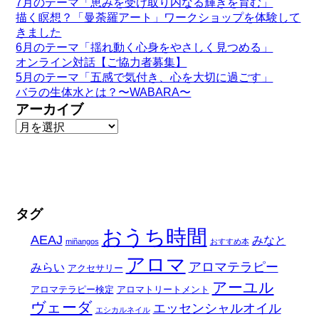
7月のテーマ「恵みを受け取り内なる輝きを育む」
描く瞑想？「曼荼羅アート」ワークショップを体験して
きました
6月のテーマ「揺れ動く心身をやさしく見つめる」
オンライン対話【ご協力者募集】
5月のテーマ「五感で気付き、心を大切に過ごす」
バラの生体水とは？〜WABARA〜
アーカイブ
タグ
おうち時間
AEAJ
みなと
miñangos
おすすめ本
アロマ
アロマテラピー
みらい
アクセサリー
アーユル
アロマテラピー検定
アロマトリートメント
ヴェーダ
エッセンシャルオイル
エシカルネイル