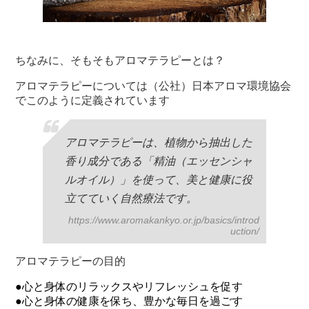
ちなみに、そもそもアロマテラピーとは？
アロマテラピーについては（公社）日本アロマ環境協会
でこのように定義されています
アロマテラピーは、植物から抽出した
香り成分である「精油（エッセンシャ
ルオイル）」を使って、美と健康に役
立てていく自然療法です。
https://www.aromakankyo.or.jp/basics/introd
uction/
アロマテラピーの目的
●心と身体のリラックスやリフレッシュを促す
●心と身体の健康を保ち、豊かな毎日を過ごす