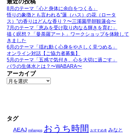
最近の投稿
8月のテーマ「心と身体に余白をつくる」
悟りの象徴とも言われる”蓮（ハス）の花（ロータ
ス）”の香りはどんな香り？〜三溪園早朝観蓮会〜
7月のテーマ「恵みを受け取り内なる輝きを育む」
描く瞑想？「曼荼羅アート」ワークショップを体験して
きました
6月のテーマ「揺れ動く心身をやさしく見つめる」
オンライン対話【ご協力者募集】
5月のテーマ「五感で気付き、心を大切に過ごす」
バラの生体水とは？〜WABARA〜
アーカイブ
タグ
おうち時間
AEAJ
みなと
miñangos
おすすめ本