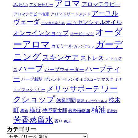
アロマ
アロマテラピー
みらい
アクセサリー
アーユル
アロマテラピー検定
アロマトリートメント
ヴェーダ
エッセンシャルオイル
エシカルネイル
オーダ
オンラインショップ
オーガニック
ーアロマ
ガーデ
カモミール
カレンデュラ
ニング
スキンケア
ストレス
デトック
ハーブ
ハーブティ
ハーブウォーター
ス
ー
ハーブ栽培
ブレンド
ベランダ
マスク
ミナ
ホロスコープ
ワー
メリッサボーテ
トノファクトリー
クショップ
桜木
休業期間
新型コロナウイルス
精油
町
横浜
牧野富太郎
牧野植物園
梅雨
肌荒れ
芳香蒸留水
香り
香水
カテゴリー