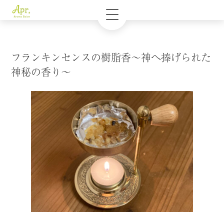
フランキンセンスの樹脂香～神へ捧げられた
神秘の香り～