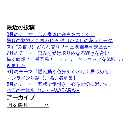
最近の投稿
8月のテーマ「心と身体に余白をつくる」
悟りの象徴とも言われる”蓮（ハス）の花（ロータ
ス）”の香りはどんな香り？〜三溪園早朝観蓮会〜
7月のテーマ「恵みを受け取り内なる輝きを育む」
描く瞑想？「曼荼羅アート」ワークショップを体験して
きました
6月のテーマ「揺れ動く心身をやさしく見つめる」
オンライン対話【ご協力者募集】
5月のテーマ「五感で気付き、心を大切に過ごす」
バラの生体水とは？〜WABARA〜
アーカイブ