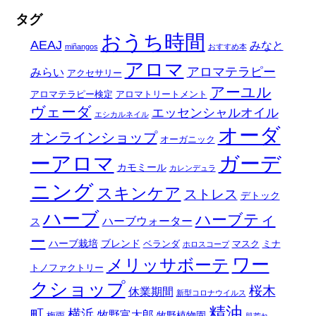
タグ
おうち時間
AEAJ
みなと
miñangos
おすすめ本
アロマ
アロマテラピー
みらい
アクセサリー
アーユル
アロマテラピー検定
アロマトリートメント
ヴェーダ
エッセンシャルオイル
エシカルネイル
オーダ
オンラインショップ
オーガニック
ーアロマ
ガーデ
カモミール
カレンデュラ
ニング
スキンケア
ストレス
デトック
ハーブ
ハーブティ
ハーブウォーター
ス
ー
ハーブ栽培
ブレンド
ベランダ
マスク
ミナ
ホロスコープ
ワー
メリッサボーテ
トノファクトリー
クショップ
桜木
休業期間
新型コロナウイルス
精油
町
横浜
牧野富太郎
牧野植物園
梅雨