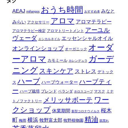
タグ
おうち時間
AEAJ
みなと
miñangos
おすすめ本
アロマ
アロマテラピー
みらい
アクセサリー
アーユル
アロマテラピー検定
アロマトリートメント
ヴェーダ
エッセンシャルオイル
エシカルネイル
オーダ
オンラインショップ
オーガニック
ーアロマ
ガーデ
カモミール
カレンデュラ
ニング
スキンケア
ストレス
デトック
ハーブ
ハーブティ
ハーブウォーター
ス
ー
ハーブ栽培
ブレンド
ベランダ
マスク
ミナ
ホロスコープ
ワー
メリッサボーテ
トノファクトリー
クショップ
桜木
休業期間
新型コロナウイルス
精油
町
横浜
牧野富太郎
牧野植物園
梅雨
肌荒れ