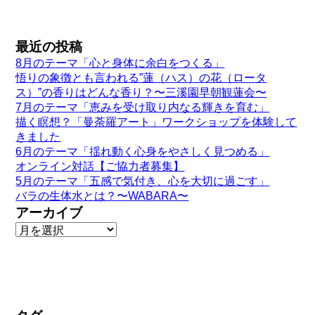
最近の投稿
8月のテーマ「心と身体に余白をつくる」
悟りの象徴とも言われる”蓮（ハス）の花（ロータ
ス）”の香りはどんな香り？〜三溪園早朝観蓮会〜
7月のテーマ「恵みを受け取り内なる輝きを育む」
描く瞑想？「曼荼羅アート」ワークショップを体験して
きました
6月のテーマ「揺れ動く心身をやさしく見つめる」
オンライン対話【ご協力者募集】
5月のテーマ「五感で気付き、心を大切に過ごす」
バラの生体水とは？〜WABARA〜
アーカイブ