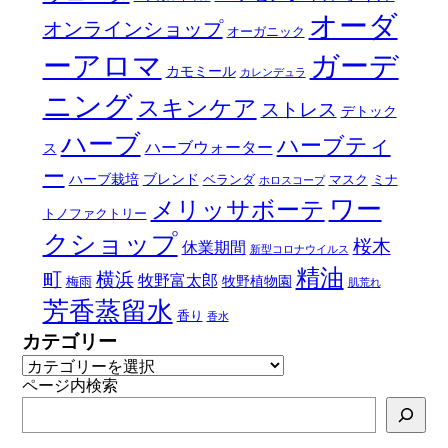
オーダ
オンラインショップ
オーガニック
ーアロマ
ガーデ
カモミール
カレンデュラ
ニング
スキンケア
ストレス
デトック
ハーブ
ハーブティ
ハーブウォーター
ス
ー
ハーブ栽培
ブレンド
ベランダ
マスク
ミナ
ホロスコープ
ワー
メリッサボーテ
トノファクトリー
クショップ
桜木
休業期間
新型コロナウイルス
精油
町
横浜
牧野富太郎
牧野植物園
梅雨
肌荒れ
芳香蒸留水
香り
香水
カテゴリー
ページ内検索