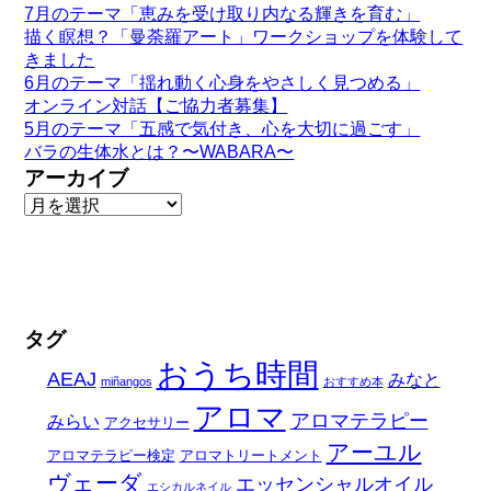
7月のテーマ「恵みを受け取り内なる輝きを育む」
描く瞑想？「曼荼羅アート」ワークショップを体験して
きました
6月のテーマ「揺れ動く心身をやさしく見つめる」
オンライン対話【ご協力者募集】
5月のテーマ「五感で気付き、心を大切に過ごす」
バラの生体水とは？〜WABARA〜
アーカイブ
タグ
おうち時間
AEAJ
みなと
miñangos
おすすめ本
アロマ
アロマテラピー
みらい
アクセサリー
アーユル
アロマテラピー検定
アロマトリートメント
ヴェーダ
エッセンシャルオイル
エシカルネイル