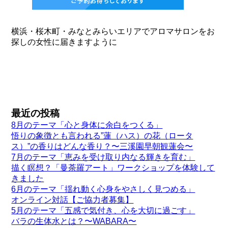
横浜・桜木町・みなとみらいエリアでアロマサロンをお
探しの女性に届きますように
最近の投稿
8月のテーマ「心と身体に余白をつくる」
悟りの象徴とも言われる”蓮（ハス）の花（ロータ
ス）”の香りはどんな香り？〜三溪園早朝観蓮会〜
7月のテーマ「恵みを受け取り内なる輝きを育む」
描く瞑想？「曼荼羅アート」ワークショップを体験して
きました
6月のテーマ「揺れ動く心身をやさしく見つめる」
オンライン対話【ご協力者募集】
5月のテーマ「五感で気付き、心を大切に過ごす」
バラの生体水とは？〜WABARA〜