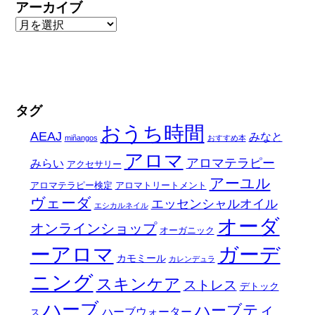
アーカイブ
タグ
おうち時間
AEAJ
みなと
miñangos
おすすめ本
アロマ
アロマテラピー
みらい
アクセサリー
アーユル
アロマテラピー検定
アロマトリートメント
ヴェーダ
エッセンシャルオイル
エシカルネイル
オーダ
オンラインショップ
オーガニック
ーアロマ
ガーデ
カモミール
カレンデュラ
ニング
スキンケア
ストレス
デトック
ハーブ
ハーブティ
ハーブウォーター
ス