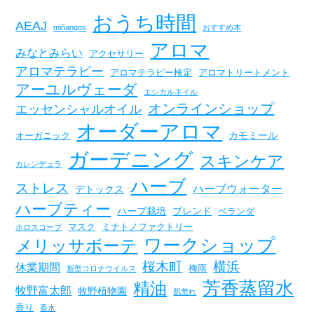
おうち時間
AEAJ
miñangos
おすすめ本
アロマ
みなとみらい
アクセサリー
アロマテラピー
アロマテラピー検定
アロマトリートメント
アーユルヴェーダ
エシカルネイル
オンラインショップ
エッセンシャルオイル
オーダーアロマ
カモミール
オーガニック
ガーデニング
スキンケア
カレンデュラ
ハーブ
ストレス
ハーブウォーター
デトックス
ハーブティー
ハーブ栽培
ブレンド
ベランダ
マスク
ミナトノファクトリー
ホロスコープ
ワークショップ
メリッサボーテ
桜木町
横浜
休業期間
梅雨
新型コロナウイルス
芳香蒸留水
精油
牧野富太郎
牧野植物園
肌荒れ
香り
香水