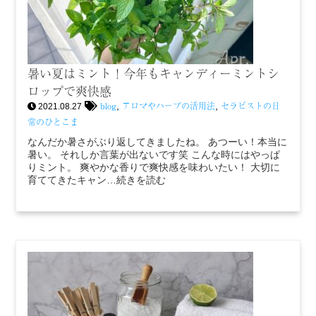
暑い夏はミント！今年もキャンディーミントシ
ロップで爽快感
blog
アロマやハーブの活用法
セラピストの日
,
,
2021.08.27
常のひとこま
なんだか暑さがぶり返してきましたね。 あつーい！本当に
暑い。 それしか言葉が出ないです笑 こんな時にはやっぱ
りミント。 爽やかな香りで爽快感を味わいたい！ 大切に
育ててきたキャン…続きを読む