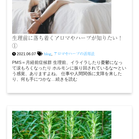
生理前に落ち着くアロマやハーブが知りたい！
①
blog
アロマやハーブの活用法
,
2021.06.07
PMS＝月経前症候群 生理前、イライラしたり憂鬱になっ
て涙もろくなったり ホルモンに振り回されているな〜とい
う感覚、ありますよね。 仕事や人間関係に支障を来した
り、何も手につかな…続きを読む