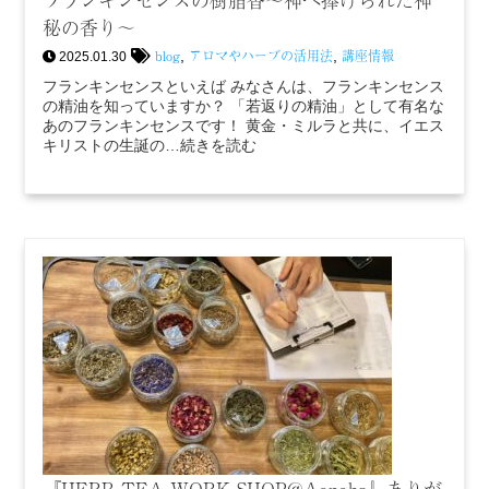
秘の香り～
blog
アロマやハーブの活用法
講座情報
,
,
2025.01.30
フランキンセンスといえば みなさんは、フランキンセンス
の精油を知っていますか？ 「若返りの精油」として有名な
あのフランキンセンスです！ 黄金・ミルラと共に、イエス
キリストの生誕の…続きを読む
『HERB TEA WORK SHOP@Aonoha』ありが